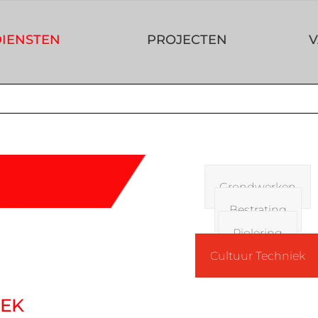
IENSTEN
PROJECTEN
V
Grondwerken
Bestrating
N
Riolering
Cultuur Techniek
IEK