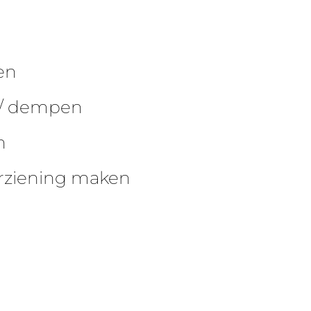
en
 / dempen
n
rziening maken