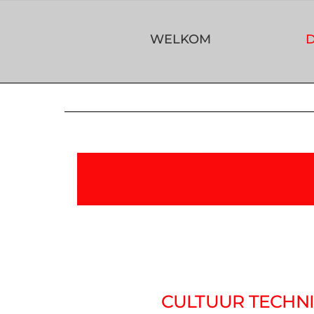
Skip
to
WELKOM
D
content
DIENSTE
CULTUUR TECHN